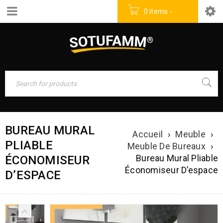
0 items
-
0
DT
BUREAU MURAL
Accueil
›
Meuble
›
PLIABLE
Meuble De Bureaux
›
Bureau Mural Pliable
ÉCONOMISEUR
Économiseur D’espace
D’ESPACE