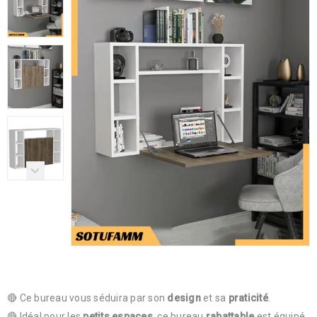
🔴 Ce bureau vous séduira par son
design
et sa
praticité
.
🔴 Idéal pour les
petits espaces
, ce bureau
rabattable
est équipé