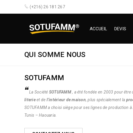
(+216) 26 181 267
ACCUEIL
DEVIS
QUI SOMME NOUS
SOTUFAMM
La Société
SOTUFAMM
, a été fondée en 2003 pour être 
literie
et de
l’intérieur de maison
, plus spécialement la
pro
SOTUFAMM a choisi siège pour ses lignes de production à
Tunis – Haouaria.