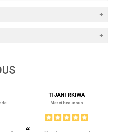
OUS
R
TIJANI RKIWA
nde
Merci beaucoup