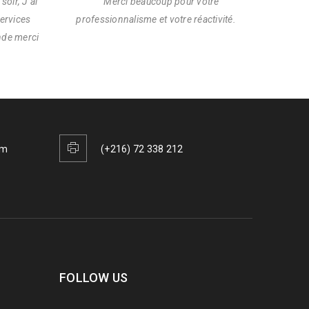
oir, J’ai
Merci beaucoup pour votre
services
professionnalisme et votre réactivité.
nde merci
om
(+216) 72 338 212
FOLLOW US