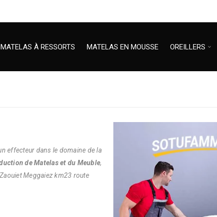
MATELAS À RESSORTS
MATELAS EN MOUSSE
OREILLERS
un effecteur dans le domaine de la
duction de Matelas et du Meuble
,
 Zaouiet Meggaiez km23 route