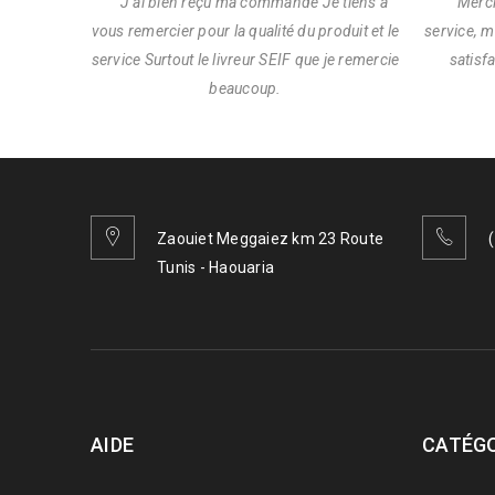
J’ai bien reçu ma commande Je tiens à
Merci 
vous remercier pour la qualité du produit et le
service, m
service Surtout le livreur SEIF que je remercie
satisf
beaucoup.
Zaouiet Meggaiez km 23 Route
Tunis - Haouaria
AIDE
CATÉGO