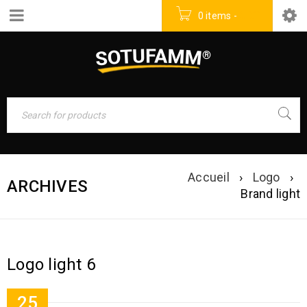
0 items
-
0
DT
Accueil
›
Logo
›
ARCHIVES
Brand light
Logo light 6
25